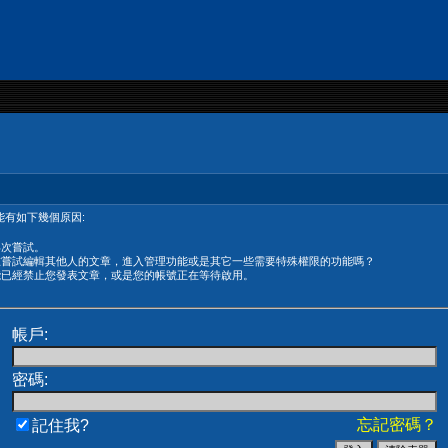
有如下幾個原因:
再次嘗試。
在嘗試編輯其他人的文章，進入管理功能或是其它一些需要特殊權限的功能嗎？
能已經禁止您發表文章，或是您的帳號正在等待啟用。
帳戶:
密碼:
忘記密碼？
記住我?