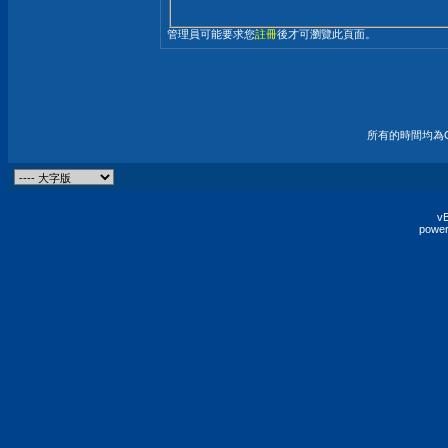
管理員可能要求您
註冊
後才可瀏覽此頁面。
所有的時間均為G
vB
power