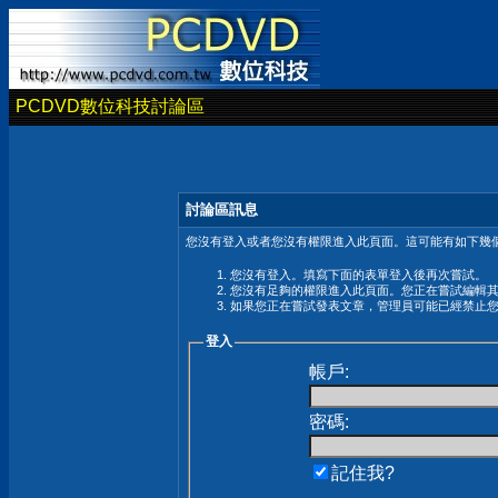
PCDVD數位科技討論區
討論區訊息
您沒有登入或者您沒有權限進入此頁面。這可能有如下幾個
您沒有登入。填寫下面的表單登入後再次嘗試。
您沒有足夠的權限進入此頁面。您正在嘗試編輯
如果您正在嘗試發表文章，管理員可能已經禁止
登入
帳戶:
密碼:
記住我?