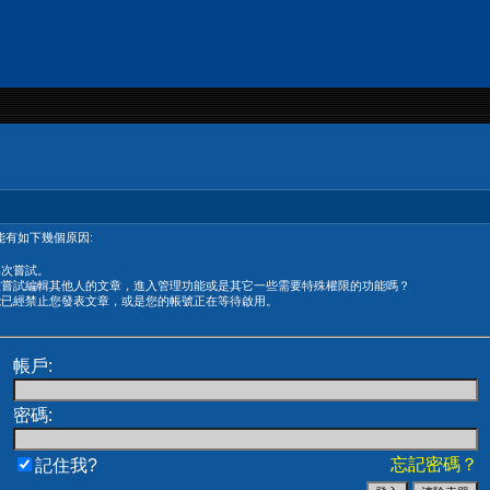
有如下幾個原因:
再次嘗試。
在嘗試編輯其他人的文章，進入管理功能或是其它一些需要特殊權限的功能嗎？
能已經禁止您發表文章，或是您的帳號正在等待啟用。
帳戶:
密碼:
忘記密碼？
記住我?