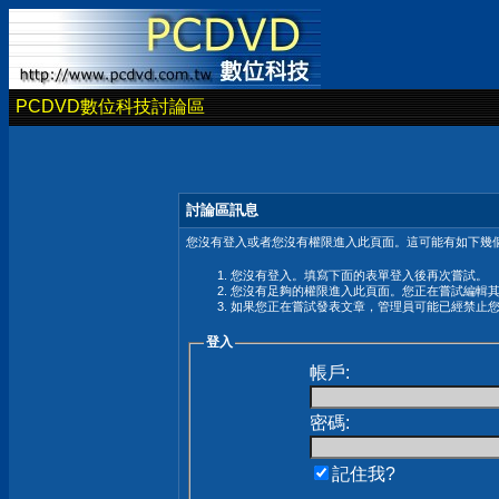
PCDVD數位科技討論區
討論區訊息
您沒有登入或者您沒有權限進入此頁面。這可能有如下幾個
您沒有登入。填寫下面的表單登入後再次嘗試。
您沒有足夠的權限進入此頁面。您正在嘗試編輯
如果您正在嘗試發表文章，管理員可能已經禁止
登入
帳戶:
密碼:
記住我?