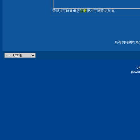
管理員可能要求您
註冊
後才可瀏覽此頁面。
所有的時間均為G
vB
power