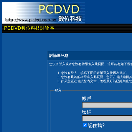
PCDVD數位科技討論區
討論區訊息
您沒有登入或者您沒有權限進入此頁面。這可能有如下幾個
您沒有登入。填寫下面的表單登入後再次嘗試。
您沒有足夠的權限進入此頁面。您正在嘗試編輯
如果您正在嘗試發表文章，管理員可能已經禁止
登入
帳戶:
密碼:
記住我?