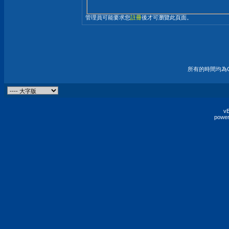
管理員可能要求您
註冊
後才可瀏覽此頁面。
所有的時間均為G
vB
power