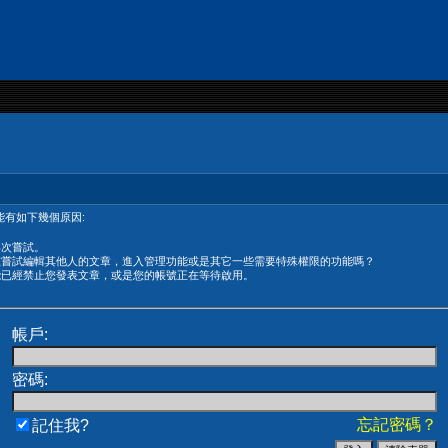
有如下幾個原因:
再次嘗試。
在嘗試編輯其他人的文章，進入管理功能或是其它一些需要特殊權限的功能嗎？
能已經禁止您發表文章，或是您的帳號正在等待啟用。
帳戶:
密碼:
忘記密碼？
記住我?