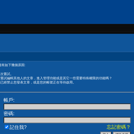
有如下幾個原因:
再次嘗試。
在嘗試編輯其他人的文章，進入管理功能或是其它一些需要特殊權限的功能嗎？
能已經禁止您發表文章，或是您的帳號正在等待啟用。
帳戶:
密碼:
忘記密碼？
記住我?