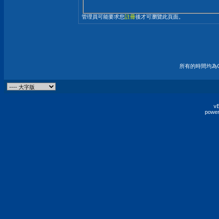
管理員可能要求您
註冊
後才可瀏覽此頁面。
所有的時間均為G
vB
power