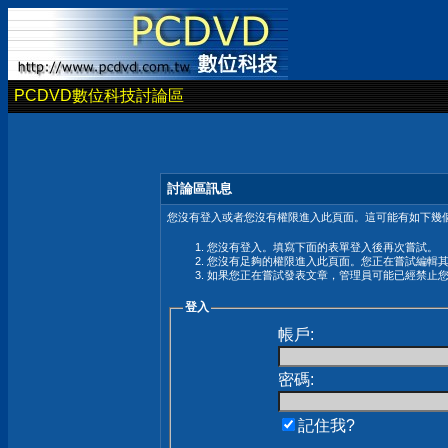
PCDVD數位科技討論區
討論區訊息
您沒有登入或者您沒有權限進入此頁面。這可能有如下幾個
您沒有登入。填寫下面的表單登入後再次嘗試。
您沒有足夠的權限進入此頁面。您正在嘗試編輯
如果您正在嘗試發表文章，管理員可能已經禁止
登入
帳戶:
密碼:
記住我?