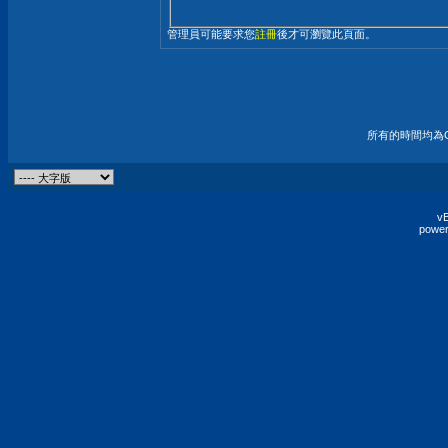
管理員可能要求您
註冊
後才可瀏覽此頁面。
所有的時間均為G
vB
power