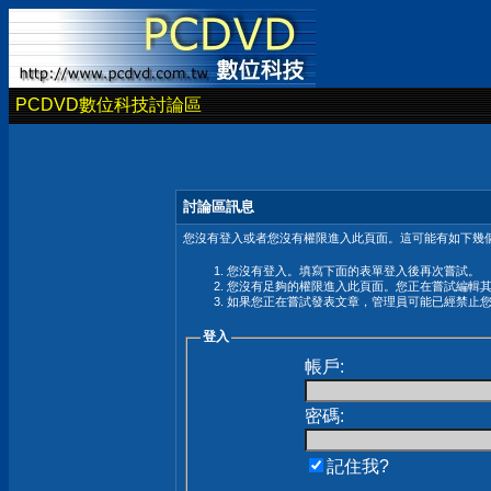
PCDVD數位科技討論區
討論區訊息
您沒有登入或者您沒有權限進入此頁面。這可能有如下幾個
您沒有登入。填寫下面的表單登入後再次嘗試。
您沒有足夠的權限進入此頁面。您正在嘗試編輯
如果您正在嘗試發表文章，管理員可能已經禁止
登入
帳戶:
密碼:
記住我?