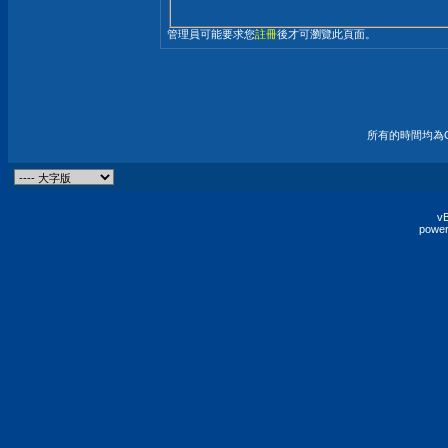
管理員可能要求您
註冊
後才可瀏覽此頁面。
所有的時間均為G
vB
power