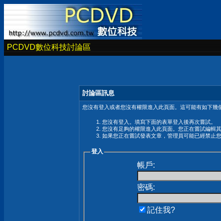
PCDVD數位科技討論區
討論區訊息
您沒有登入或者您沒有權限進入此頁面。這可能有如下幾個
您沒有登入。填寫下面的表單登入後再次嘗試。
您沒有足夠的權限進入此頁面。您正在嘗試編輯
如果您正在嘗試發表文章，管理員可能已經禁止
登入
帳戶:
密碼:
記住我?