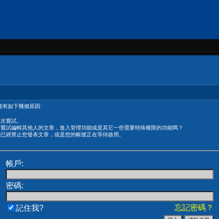
有如下幾個原因:
再次嘗試。
在嘗試編輯其他人的文章，進入管理功能或是其它一些需要特殊權限的功能嗎？
能已經禁止您發表文章，或是您的帳號正在等待啟用。
帳戶:
密碼:
忘記密碼？
記住我?