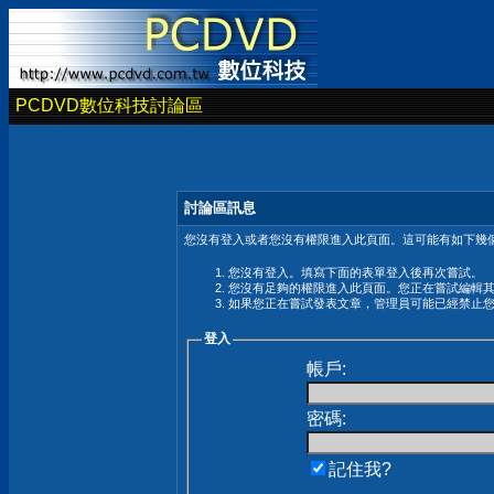
PCDVD數位科技討論區
討論區訊息
您沒有登入或者您沒有權限進入此頁面。這可能有如下幾個
您沒有登入。填寫下面的表單登入後再次嘗試。
您沒有足夠的權限進入此頁面。您正在嘗試編輯
如果您正在嘗試發表文章，管理員可能已經禁止
登入
帳戶:
密碼:
記住我?