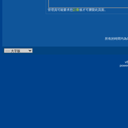
管理員可能要求您
註冊
後才可瀏覽此頁面。
所有的時間均為G
vB
power