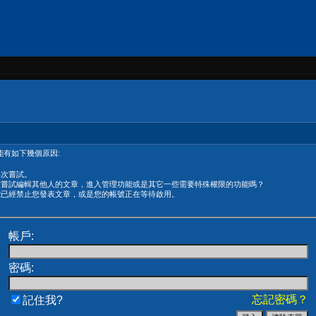
有如下幾個原因:
再次嘗試。
在嘗試編輯其他人的文章，進入管理功能或是其它一些需要特殊權限的功能嗎？
能已經禁止您發表文章，或是您的帳號正在等待啟用。
帳戶:
密碼:
忘記密碼？
記住我?