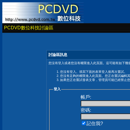
PCDVD數位科技討論區
討論區訊息
您沒有登入或者您沒有權限進入此頁面。這可能有如下幾個
您沒有登入。填寫下面的表單登入後再次嘗試。
您沒有足夠的權限進入此頁面。您正在嘗試編輯
如果您正在嘗試發表文章，管理員可能已經禁止
登入
帳戶:
密碼:
記住我?