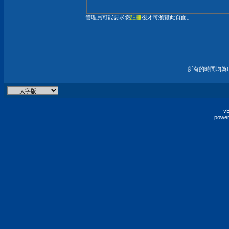
管理員可能要求您
註冊
後才可瀏覽此頁面。
所有的時間均為G
vB
power