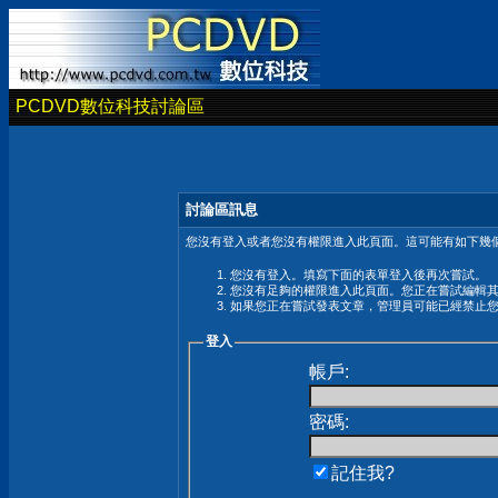
PCDVD數位科技討論區
討論區訊息
您沒有登入或者您沒有權限進入此頁面。這可能有如下幾個
您沒有登入。填寫下面的表單登入後再次嘗試。
您沒有足夠的權限進入此頁面。您正在嘗試編輯
如果您正在嘗試發表文章，管理員可能已經禁止
登入
帳戶:
密碼:
記住我?