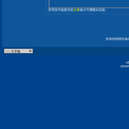
管理員可能要求您
註冊
後才可瀏覽此頁面。
所有的時間均為G
vB
power