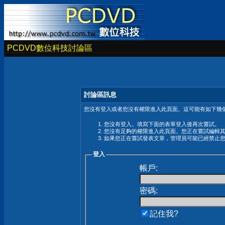
PCDVD數位科技討論區
討論區訊息
您沒有登入或者您沒有權限進入此頁面。這可能有如下幾個
您沒有登入。填寫下面的表單登入後再次嘗試。
您沒有足夠的權限進入此頁面。您正在嘗試編輯
如果您正在嘗試發表文章，管理員可能已經禁止
登入
帳戶:
密碼:
記住我?