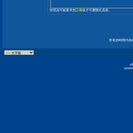
管理員可能要求您
註冊
後才可瀏覽此頁面。
所有的時間均為G
vB
power