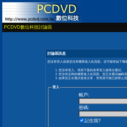
PCDVD數位科技討論區
討論區訊息
您沒有登入或者您沒有權限進入此頁面。這可能有如下幾個
您沒有登入。填寫下面的表單登入後再次嘗試。
您沒有足夠的權限進入此頁面。您正在嘗試編輯
如果您正在嘗試發表文章，管理員可能已經禁止
登入
帳戶:
密碼:
記住我?