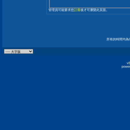
管理員可能要求您
註冊
後才可瀏覽此頁面。
所有的時間均為G
vB
power