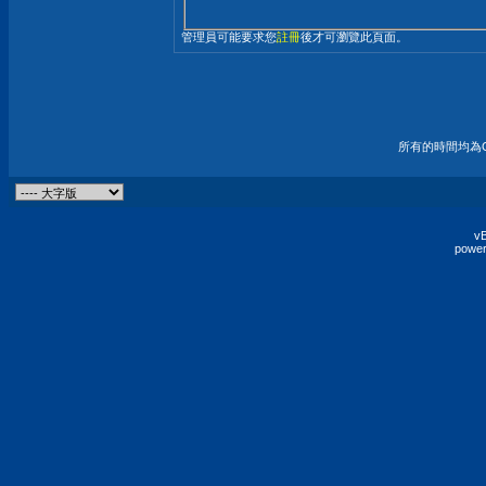
管理員可能要求您
註冊
後才可瀏覽此頁面。
所有的時間均為G
vB
power