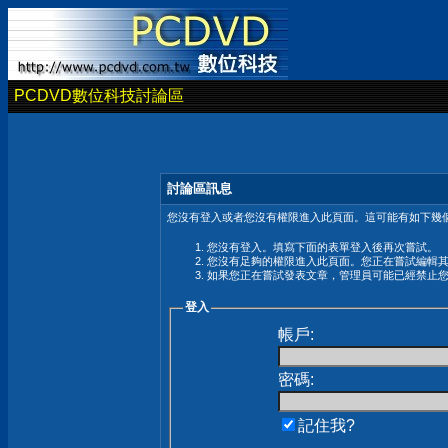
PCDVD數位科技討論區
討論區訊息
您沒有登入或者您沒有權限進入此頁面。這可能有如下幾個
您沒有登入。填寫下面的表單登入後再次嘗試。
您沒有足夠的權限進入此頁面。您正在嘗試編輯
如果您正在嘗試發表文章，管理員可能已經禁止
登入
帳戶:
密碼:
記住我?