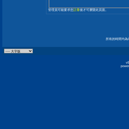
管理員可能要求您
註冊
後才可瀏覽此頁面。
所有的時間均為G
vB
power