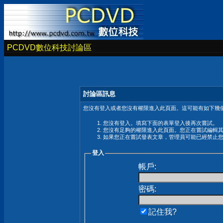
PCDVD數位科技討論區
討論區訊息
您沒有登入或者您沒有權限進入此頁面。這可能有如下幾個
您沒有登入。填寫下面的表單登入後再次嘗試。
您沒有足夠的權限進入此頁面。您正在嘗試編輯
如果您正在嘗試發表文章，管理員可能已經禁止
登入
帳戶:
密碼:
記住我?