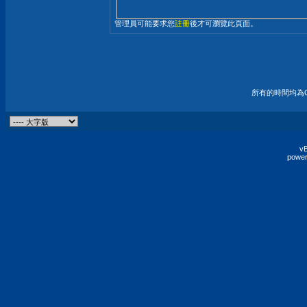
管理員可能要求您
註冊
後才可瀏覽此頁面。
所有的時間均為G
vB
power