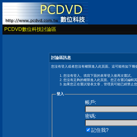
PCDVD數位科技討論區
討論區訊息
您沒有登入或者您沒有權限進入此頁面。這可能有如下幾個
您沒有登入。填寫下面的表單登入後再次嘗試。
您沒有足夠的權限進入此頁面。您正在嘗試編輯
如果您正在嘗試發表文章，管理員可能已經禁止
登入
帳戶:
密碼:
記住我?