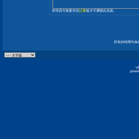
管理員可能要求您
註冊
後才可瀏覽此頁面。
所有的時間均為G
vB
power