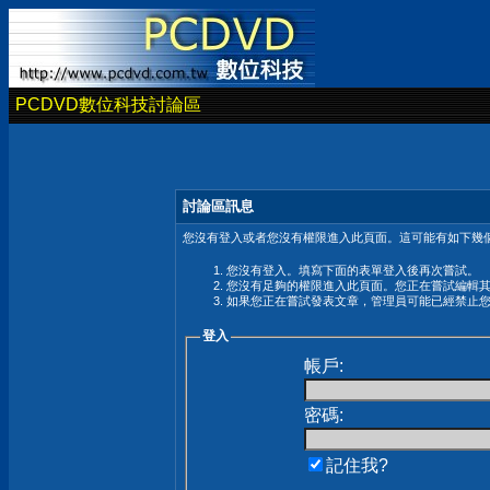
PCDVD數位科技討論區
討論區訊息
您沒有登入或者您沒有權限進入此頁面。這可能有如下幾個
您沒有登入。填寫下面的表單登入後再次嘗試。
您沒有足夠的權限進入此頁面。您正在嘗試編輯
如果您正在嘗試發表文章，管理員可能已經禁止
登入
帳戶:
密碼:
記住我?