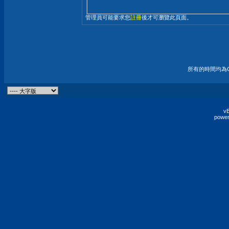
管理員可能要求您
註冊
後才可瀏覽此頁面。
所有的時間均為G
vB
power