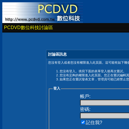
PCDVD數位科技討論區
討論區訊息
您沒有登入或者您沒有權限進入此頁面。這可能有如下幾個
您沒有登入。填寫下面的表單登入後再次嘗試。
您沒有足夠的權限進入此頁面。您正在嘗試編輯
如果您正在嘗試發表文章，管理員可能已經禁止
登入
帳戶:
密碼:
記住我?