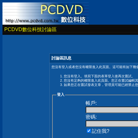
PCDVD數位科技討論區
討論區訊息
您沒有登入或者您沒有權限進入此頁面。這可能有如下幾個
您沒有登入。填寫下面的表單登入後再次嘗試。
您沒有足夠的權限進入此頁面。您正在嘗試編輯
如果您正在嘗試發表文章，管理員可能已經禁止
登入
帳戶:
密碼:
記住我?