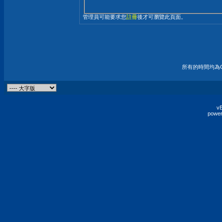
管理員可能要求您
註冊
後才可瀏覽此頁面。
所有的時間均為G
vB
power