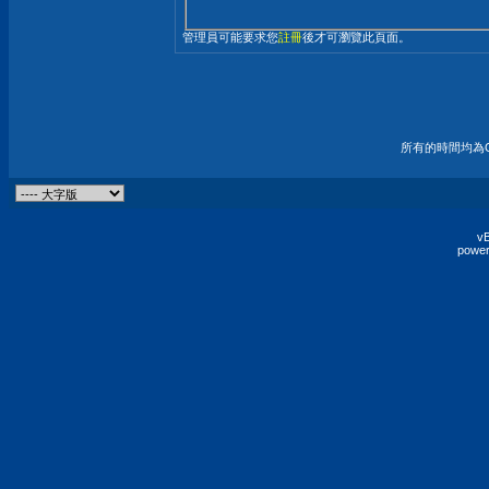
管理員可能要求您
註冊
後才可瀏覽此頁面。
所有的時間均為G
vB
power