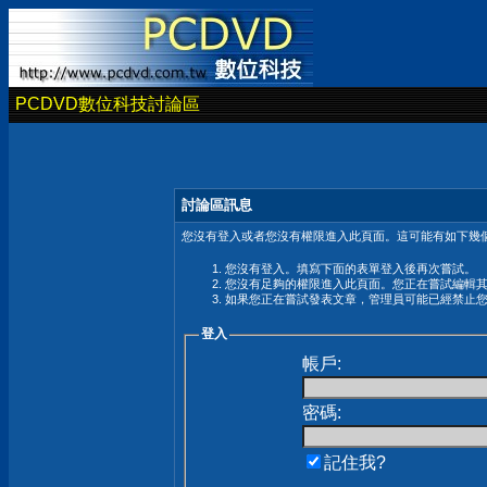
PCDVD數位科技討論區
討論區訊息
您沒有登入或者您沒有權限進入此頁面。這可能有如下幾個
您沒有登入。填寫下面的表單登入後再次嘗試。
您沒有足夠的權限進入此頁面。您正在嘗試編輯
如果您正在嘗試發表文章，管理員可能已經禁止
登入
帳戶:
密碼:
記住我?