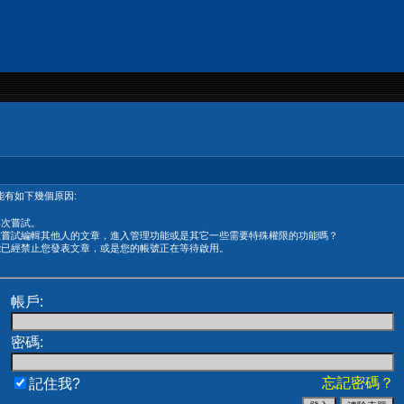
有如下幾個原因:
再次嘗試。
在嘗試編輯其他人的文章，進入管理功能或是其它一些需要特殊權限的功能嗎？
能已經禁止您發表文章，或是您的帳號正在等待啟用。
帳戶:
密碼:
忘記密碼？
記住我?