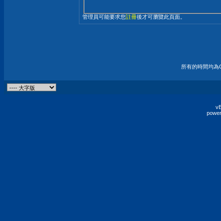
管理員可能要求您
註冊
後才可瀏覽此頁面。
所有的時間均為G
vB
power