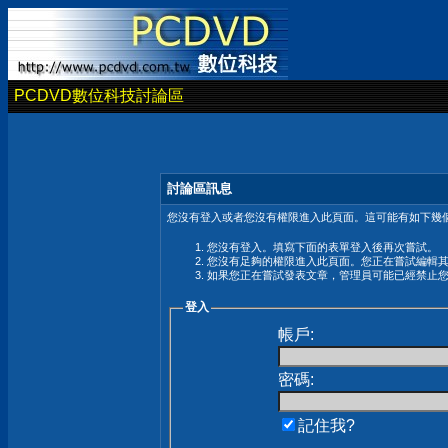
PCDVD數位科技討論區
討論區訊息
您沒有登入或者您沒有權限進入此頁面。這可能有如下幾個
您沒有登入。填寫下面的表單登入後再次嘗試。
您沒有足夠的權限進入此頁面。您正在嘗試編輯
如果您正在嘗試發表文章，管理員可能已經禁止
登入
帳戶:
密碼:
記住我?