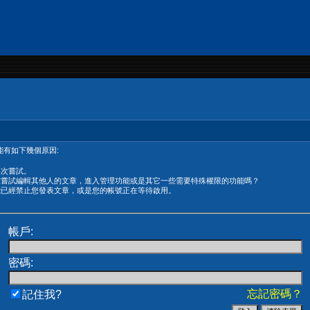
有如下幾個原因:
再次嘗試。
在嘗試編輯其他人的文章，進入管理功能或是其它一些需要特殊權限的功能嗎？
能已經禁止您發表文章，或是您的帳號正在等待啟用。
帳戶:
密碼:
忘記密碼？
記住我?