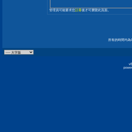
管理員可能要求您
註冊
後才可瀏覽此頁面。
所有的時間均為G
vB
power