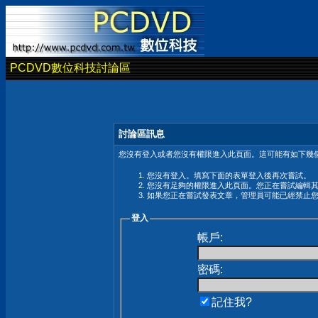
PCDVD數位科技討論區
討論區訊息
您沒有登入或者您沒有權限進入此頁面。這可能有如下幾個
您沒有登入。填寫下面的表單登入後再次嘗試。
您沒有足夠的權限進入此頁面。您正在嘗試編輯
如果您正在嘗試發表文章，管理員可能已經禁止
登入
帳戶:
密碼:
記住我?