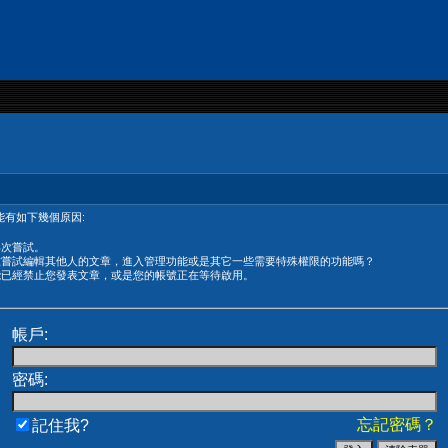
有如下幾個原因:
再次嘗試。
在嘗試編輯其他人的文章，進入管理功能或是其它一些需要特殊權限的功能嗎？
能已經禁止您發表文章，或是您的帳號正在等待啟用。
帳戶:
密碼:
忘記密碼？
記住我?