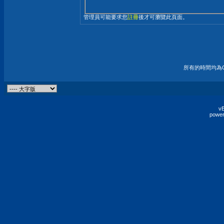
管理員可能要求您
註冊
後才可瀏覽此頁面。
所有的時間均為G
vB
power