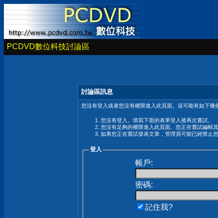
PCDVD數位科技討論區
討論區訊息
您沒有登入或者您沒有權限進入此頁面。這可能有如下幾個
您沒有登入。填寫下面的表單登入後再次嘗試。
您沒有足夠的權限進入此頁面。您正在嘗試編輯
如果您正在嘗試發表文章，管理員可能已經禁止
登入
帳戶:
密碼:
記住我?