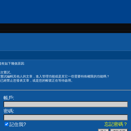
有如下幾個原因:
再次嘗試。
在嘗試編輯其他人的文章，進入管理功能或是其它一些需要特殊權限的功能嗎？
能已經禁止您發表文章，或是您的帳號正在等待啟用。
帳戶:
密碼:
忘記密碼？
記住我?