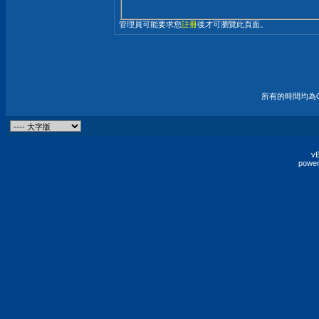
管理員可能要求您
註冊
後才可瀏覽此頁面。
所有的時間均為G
vB
power