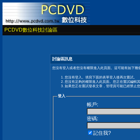
PCDVD數位科技討論區
討論區訊息
您沒有登入或者您沒有權限進入此頁面。這可能有如下幾個
您沒有登入。填寫下面的表單登入後再次嘗試。
您沒有足夠的權限進入此頁面。您正在嘗試編輯
如果您正在嘗試發表文章，管理員可能已經禁止
登入
帳戶:
密碼:
記住我?