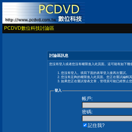
PCDVD數位科技討論區
討論區訊息
您沒有登入或者您沒有權限進入此頁面。這可能有如下幾個
您沒有登入。填寫下面的表單登入後再次嘗試。
您沒有足夠的權限進入此頁面。您正在嘗試編輯
如果您正在嘗試發表文章，管理員可能已經禁止
登入
帳戶:
密碼:
記住我?