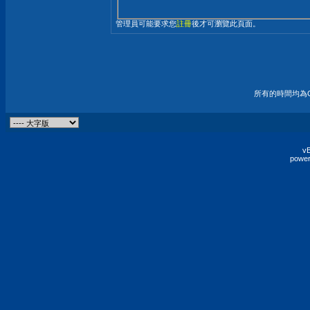
管理員可能要求您
註冊
後才可瀏覽此頁面。
所有的時間均為G
vB
power