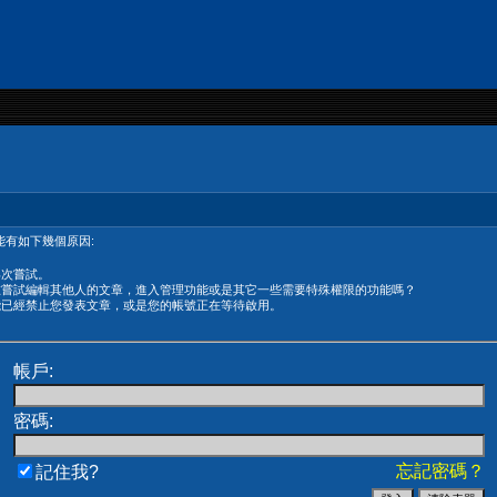
有如下幾個原因:
再次嘗試。
在嘗試編輯其他人的文章，進入管理功能或是其它一些需要特殊權限的功能嗎？
能已經禁止您發表文章，或是您的帳號正在等待啟用。
帳戶:
密碼:
忘記密碼？
記住我?