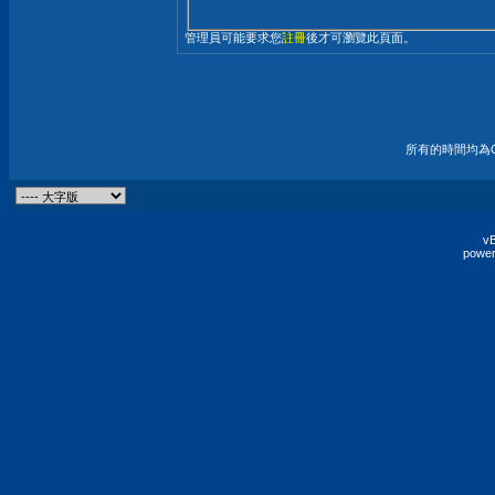
管理員可能要求您
註冊
後才可瀏覽此頁面。
所有的時間均為G
vB
power