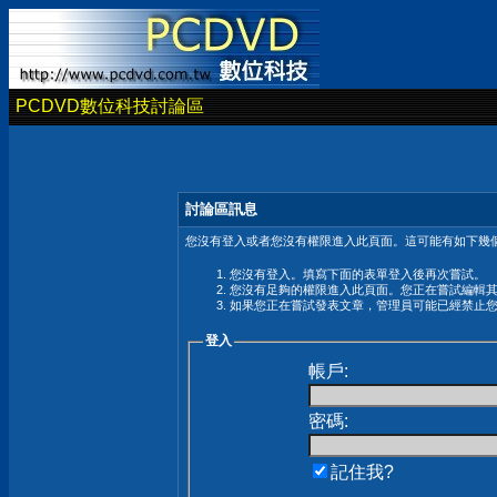
PCDVD數位科技討論區
討論區訊息
您沒有登入或者您沒有權限進入此頁面。這可能有如下幾個
您沒有登入。填寫下面的表單登入後再次嘗試。
您沒有足夠的權限進入此頁面。您正在嘗試編輯
如果您正在嘗試發表文章，管理員可能已經禁止
登入
帳戶:
密碼:
記住我?