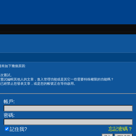
有如下幾個原因:
再次嘗試。
在嘗試編輯其他人的文章，進入管理功能或是其它一些需要特殊權限的功能嗎？
能已經禁止您發表文章，或是您的帳號正在等待啟用。
帳戶:
密碼:
忘記密碼？
記住我?