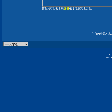
管理員可能要求您
註冊
後才可瀏覽此頁面。
所有的時間均為G
vB
power