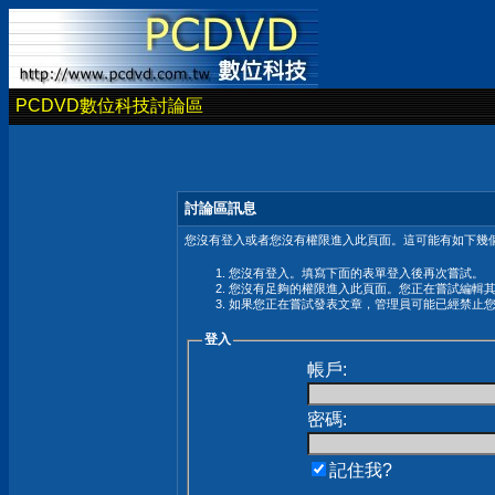
PCDVD數位科技討論區
討論區訊息
您沒有登入或者您沒有權限進入此頁面。這可能有如下幾個
您沒有登入。填寫下面的表單登入後再次嘗試。
您沒有足夠的權限進入此頁面。您正在嘗試編輯
如果您正在嘗試發表文章，管理員可能已經禁止
登入
帳戶:
密碼:
記住我?