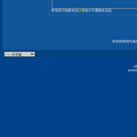
管理員可能要求您
註冊
後才可瀏覽此頁面。
所有的時間均為G
vB
power