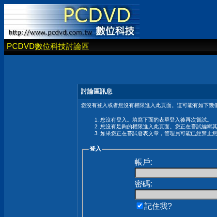
PCDVD數位科技討論區
討論區訊息
您沒有登入或者您沒有權限進入此頁面。這可能有如下幾個
您沒有登入。填寫下面的表單登入後再次嘗試。
您沒有足夠的權限進入此頁面。您正在嘗試編輯
如果您正在嘗試發表文章，管理員可能已經禁止
登入
帳戶:
密碼:
記住我?