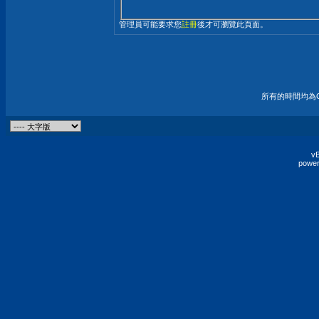
管理員可能要求您
註冊
後才可瀏覽此頁面。
所有的時間均為G
vB
power