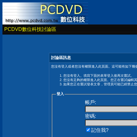
PCDVD數位科技討論區
討論區訊息
您沒有登入或者您沒有權限進入此頁面。這可能有如下幾個
您沒有登入。填寫下面的表單登入後再次嘗試。
您沒有足夠的權限進入此頁面。您正在嘗試編輯
如果您正在嘗試發表文章，管理員可能已經禁止
登入
帳戶:
密碼:
記住我?