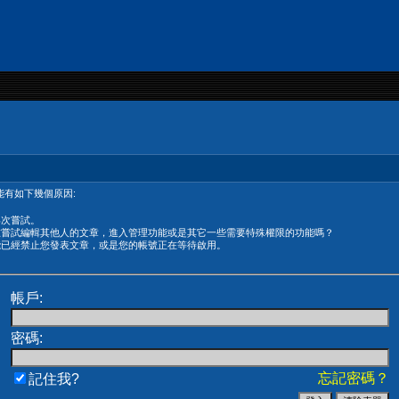
有如下幾個原因:
再次嘗試。
在嘗試編輯其他人的文章，進入管理功能或是其它一些需要特殊權限的功能嗎？
能已經禁止您發表文章，或是您的帳號正在等待啟用。
帳戶:
密碼:
忘記密碼？
記住我?