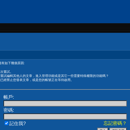
有如下幾個原因:
再次嘗試。
在嘗試編輯其他人的文章，進入管理功能或是其它一些需要特殊權限的功能嗎？
能已經禁止您發表文章，或是您的帳號正在等待啟用。
帳戶:
密碼:
忘記密碼？
記住我?