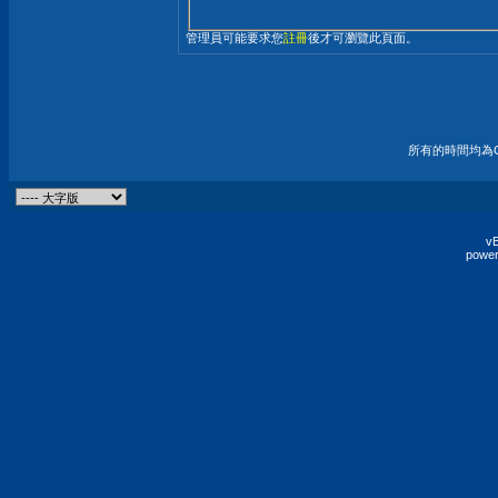
管理員可能要求您
註冊
後才可瀏覽此頁面。
所有的時間均為G
vB
power