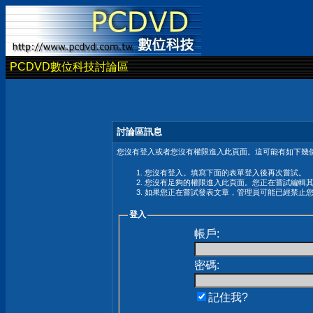
PCDVD數位科技討論區
討論區訊息
您沒有登入或者您沒有權限進入此頁面。這可能有如下幾個
您沒有登入。填寫下面的表單登入後再次嘗試。
您沒有足夠的權限進入此頁面。您正在嘗試編輯
如果您正在嘗試發表文章，管理員可能已經禁止
登入
帳戶:
密碼:
記住我?