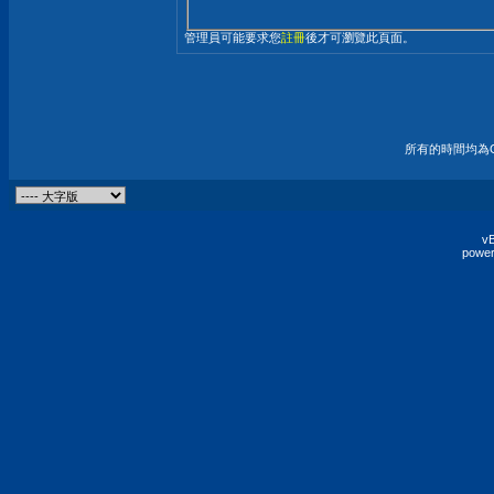
管理員可能要求您
註冊
後才可瀏覽此頁面。
所有的時間均為G
vB
power