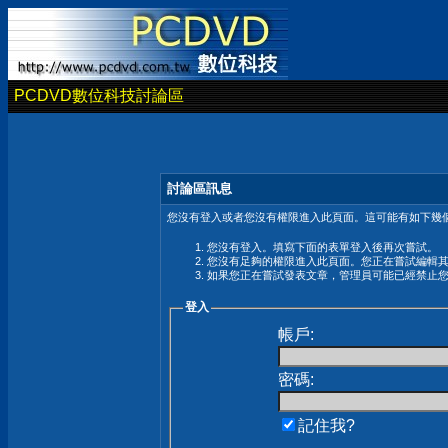
PCDVD數位科技討論區
討論區訊息
您沒有登入或者您沒有權限進入此頁面。這可能有如下幾個
您沒有登入。填寫下面的表單登入後再次嘗試。
您沒有足夠的權限進入此頁面。您正在嘗試編輯
如果您正在嘗試發表文章，管理員可能已經禁止
登入
帳戶:
密碼:
記住我?