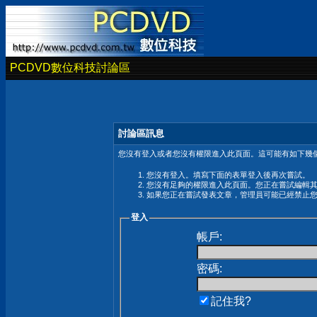
PCDVD數位科技討論區
討論區訊息
您沒有登入或者您沒有權限進入此頁面。這可能有如下幾個
您沒有登入。填寫下面的表單登入後再次嘗試。
您沒有足夠的權限進入此頁面。您正在嘗試編輯
如果您正在嘗試發表文章，管理員可能已經禁止
登入
帳戶:
密碼:
記住我?