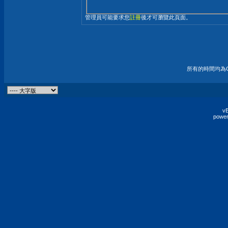
管理員可能要求您
註冊
後才可瀏覽此頁面。
所有的時間均為G
vB
power