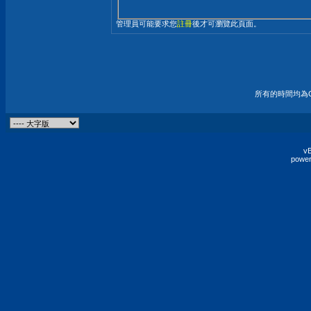
管理員可能要求您
註冊
後才可瀏覽此頁面。
所有的時間均為G
vB
power