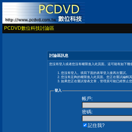
PCDVD數位科技討論區
討論區訊息
您沒有登入或者您沒有權限進入此頁面。這可能有如下幾個
您沒有登入。填寫下面的表單登入後再次嘗試。
您沒有足夠的權限進入此頁面。您正在嘗試編輯
如果您正在嘗試發表文章，管理員可能已經禁止
登入
帳戶:
密碼:
記住我?