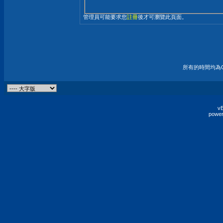
管理員可能要求您
註冊
後才可瀏覽此頁面。
所有的時間均為G
vB
power