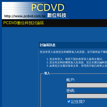
PCDVD數位科技討論區
討論區訊息
您沒有登入或者您沒有權限進入此頁面。這可能有如下幾個
您沒有登入。填寫下面的表單登入後再次嘗試。
您沒有足夠的權限進入此頁面。您正在嘗試編輯
如果您正在嘗試發表文章，管理員可能已經禁止
登入
帳戶:
密碼:
記住我?