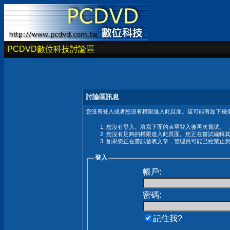
PCDVD數位科技討論區
討論區訊息
您沒有登入或者您沒有權限進入此頁面。這可能有如下幾個
您沒有登入。填寫下面的表單登入後再次嘗試。
您沒有足夠的權限進入此頁面。您正在嘗試編輯
如果您正在嘗試發表文章，管理員可能已經禁止
登入
帳戶:
密碼:
記住我?