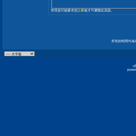
管理員可能要求您
註冊
後才可瀏覽此頁面。
所有的時間均為G
vB
power