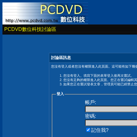
PCDVD數位科技討論區
討論區訊息
您沒有登入或者您沒有權限進入此頁面。這可能有如下幾個
您沒有登入。填寫下面的表單登入後再次嘗試。
您沒有足夠的權限進入此頁面。您正在嘗試編輯
如果您正在嘗試發表文章，管理員可能已經禁止
登入
帳戶:
密碼:
記住我?