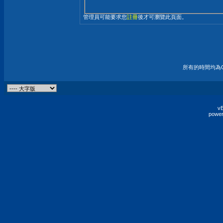
管理員可能要求您
註冊
後才可瀏覽此頁面。
所有的時間均為G
vB
power