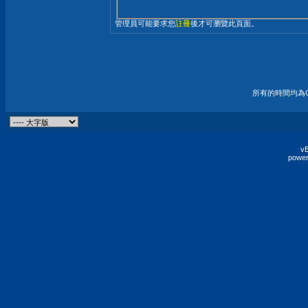
管理員可能要求您
註冊
後才可瀏覽此頁面。
所有的時間均為G
vB
power