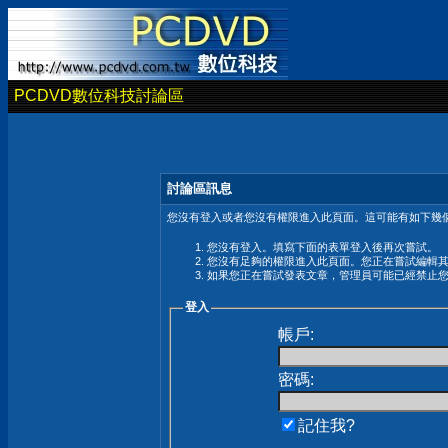
PCDVD數位科技討論區
討論區訊息
您沒有登入或者您沒有權限進入此頁面。這可能有如下幾個
您沒有登入。填寫下面的表單登入後再次嘗試。
您沒有足夠的權限進入此頁面。您正在嘗試編輯
如果您正在嘗試發表文章，管理員可能已經禁止
登入
帳戶:
密碼:
記住我?