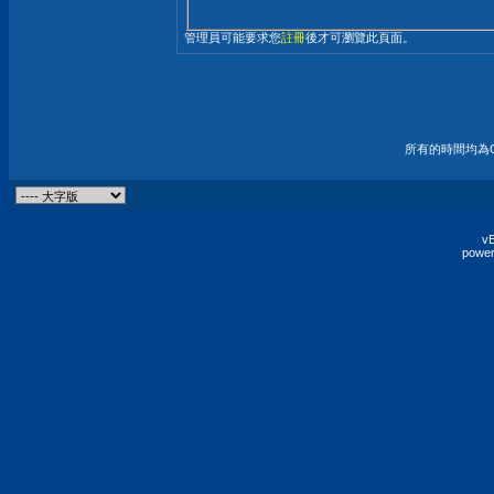
管理員可能要求您
註冊
後才可瀏覽此頁面。
所有的時間均為G
vB
power