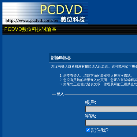
PCDVD數位科技討論區
討論區訊息
您沒有登入或者您沒有權限進入此頁面。這可能有如下幾個
您沒有登入。填寫下面的表單登入後再次嘗試。
您沒有足夠的權限進入此頁面。您正在嘗試編輯
如果您正在嘗試發表文章，管理員可能已經禁止
登入
帳戶:
密碼:
記住我?